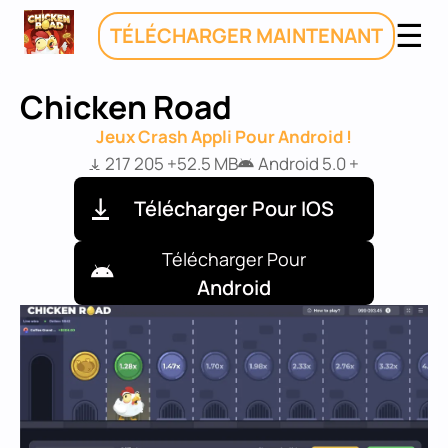
TÉLÉCHARGER MAINTENANT
Chicken Road
Jeux Crash Appli Pour Android !
217 205 +
52.5 MB
Android 5.0 +
Télécharger Pour IOS
Télécharger Pour
Android