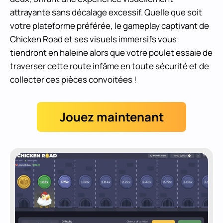
attrayante sans décalage excessif. Quelle que soit
votre plateforme préférée, le gameplay captivant de
Chicken Road et ses visuels immersifs vous
tiendront en haleine alors que votre poulet essaie de
traverser cette route infâme en toute sécurité et de
collecter ces pièces convoitées !
Jouez maintenant