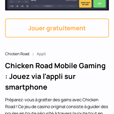
Jouer gratuitement
›
Chicken Road
Appli
Chicken Road Mobile Gaming
: Jouez via l'appli sur
smartphone
Préparez-vous à gratter des gains avec Chicken
Road ! Ce jeu de casino original consiste à guider des
poules en toute sécurité à travers la route tout en